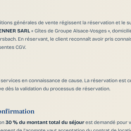
tions générales de vente régissent la réservation et le s
ENNER SARL
« Gîtes de Groupe Alsace-Vosges », domicili
rsbach. En réservant, le client reconnaît avoir pris conna
ésentes CGV.
es services en connaissance de cause. La réservation es
ve dès la validation du processus de réservation.
onfirmation
ron
30 % du montant total du séjour
est demandé pour va
sement de l'acompte vaut acceptation du contrat de locat