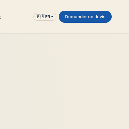
g
Demander un devis
🇫🇷
FR