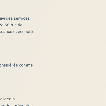
uivi des services
ée 58 rue de
issance et accepté
t considérée comme
lider la
ion, des présentes